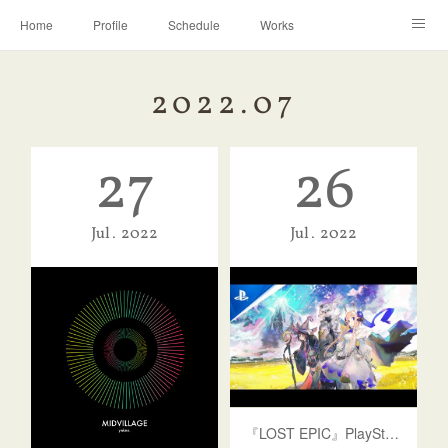
Home
Profile
Schedule
Works
Discography
Contact
Instagram
2022
.
07
27
26
Jul
2022
Jul
2022
『LOST EPIC』PlayStation版