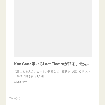
Kan Sano率いるLast Electroが語る、最先端のバンドサウンド
低音のとらえ方、ビートの構築など、更新され続けるサウン
ド事情に向き合う4人組
CINRA.NET
Works
(
71
)