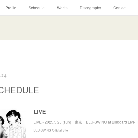
Profile
Schedule
Works
Discography
Contact
:14
SCHEDULE
LIVE
LIVE - 2025.5.25 (sun) 東京 BLU-SWING at Billboard Live
BLU-SWING Official Site