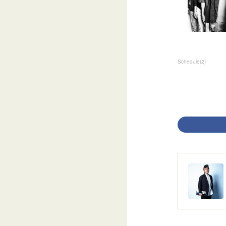
Schedule
(
2
)