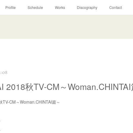
Profile
Schedule
Works
Discography
Contact
2:08
AI 2018秋TV-CM～Woman.CHINTA
18秋TV-CM～Woman.CHINTAI篇～
子
介