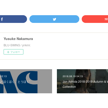
Yusuke Nakamura
BLU-SWING / ynkmr.
フォロー
 02:13
2018.08.19 04:15
ン“ほくほく、とうほく”
Jun Ashida 2018-2019 Autumn & W
Collection