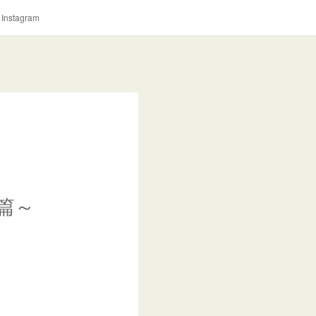
Instagram
I篇～