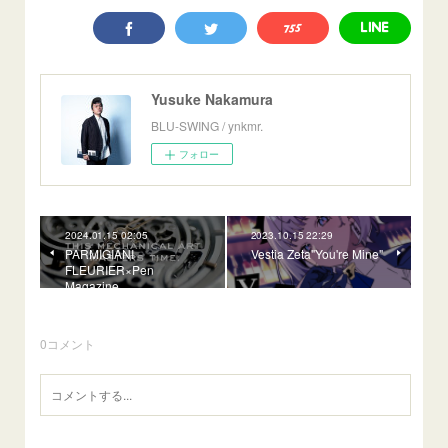
Yusuke Nakamura
BLU-SWING / ynkmr.
フォロー
2024.01.15 02:05
2023.10.15 22:29
PARMIGIANI
Vestia Zeta"You're Mine"
FLEURIER×Pen
Magazine
0
コメント