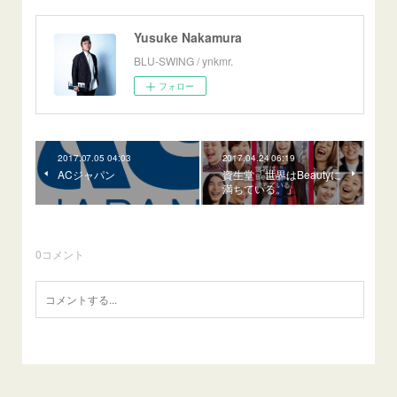
Yusuke Nakamura
BLU-SWING / ynkmr.
フォロー
2017.07.05 04:03
2017.04.24 06:19
ACジャパン
資生堂「世界はBeautyに
満ちている。」
0
コメント