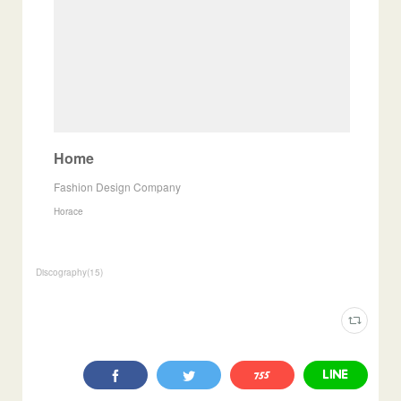
Home
Fashion Design Company
Horace
Discography
(
15
)