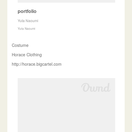
portfolio
Yuta Naoumi
Yuta Naoumi
Costume
Horace Clothing
http://horace.bigcartel.com