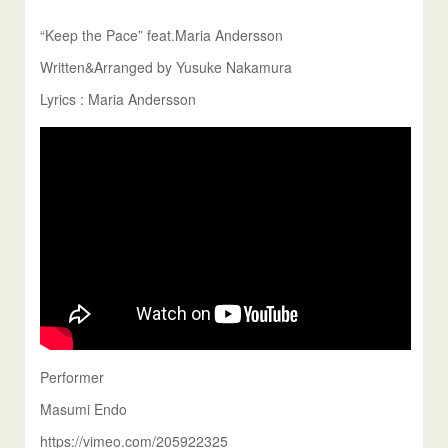
“Keep the Pace” feat.Maria Andersson
Written&Arranged by Yusuke Nakamura
Lyrics : Maria Andersson
Performer
Masumi Endo
https://vimeo.com/205922325