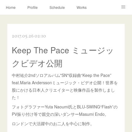
Home
Profile
Schedule
Works
Discography
Contact
Instagram
2017.05.26 02:10
Keep The Pace ミュージッ
クビデオ公開
中村祐介2ndソロアルバム"SN"収録曲“Keep the Pace”
feat.Maria Anderssonミュージック・ビデオ公開！世界を
股にかける日本人クリエイターと映像作品を製作しまし
た！
フォトグラファーYuta Naoumi氏とBLU-SWING“Flash”の
PV振り付け等で親交の深いダンサーMasumi Endo。
ロンドンで大活躍中のお二人を中心に制作。