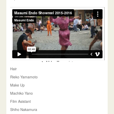
Hair
Rieko Yamamoto
Make Up
Machiko Yano
Film Asistant
Shiho Nakamura