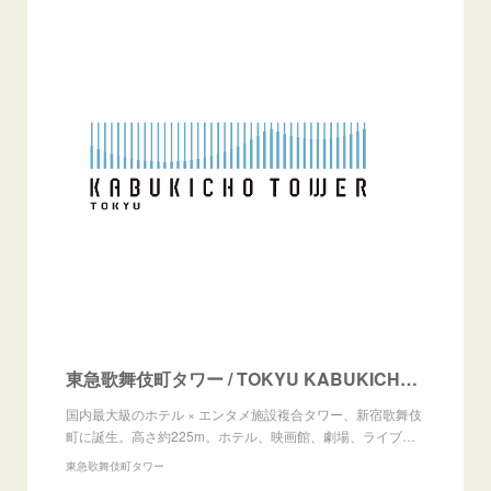
東急歌舞伎町タワー / TOKYU KABUKICHO TOWER
国内最大級のホテル × エンタメ施設複合タワー、新宿歌舞伎
町に誕生。高さ約225m。ホテル、映画館、劇場、ライブ…
東急歌舞伎町タワー