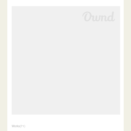
Works
(
71
)