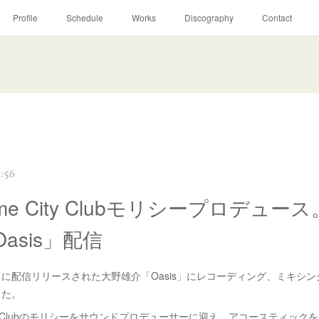
Profile
Schedule
Works
Discography
Contact
:56
ome City Clubモリシープロデュー
asis」配信
19日に配信リリースされた大野雄介「Oasis」にレコーディング、ミキシ
した。
City Clubのモリシーをサウンドプロデューサーに迎え、アコースティッ