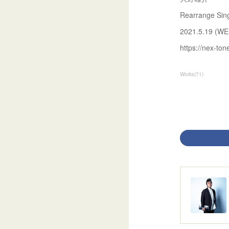
Rearrange Sing
2021.5.19 (WED
https://nex-to
Works
(
71
)