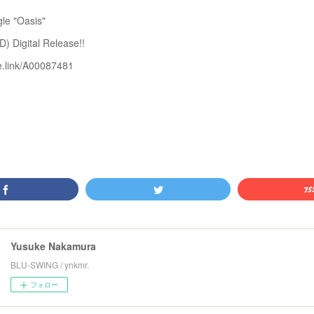
le "Oasis"
) Digital Release!!
ne.link/A00087481
Yusuke Nakamura
BLU-SWING / ynkmr.
フォロー