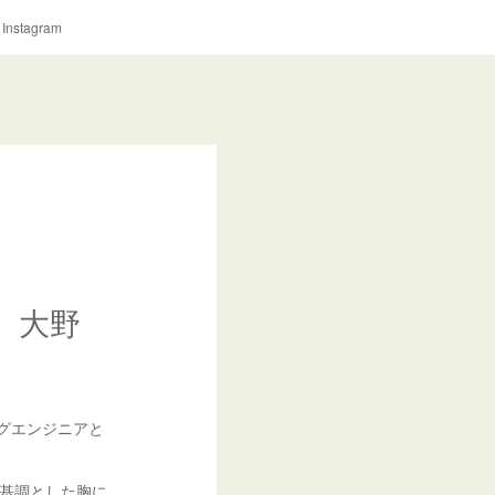
Instagram
ス。大野
ングエンジニアと
クを基調とした胸に